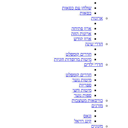
שולחן עם כסאות
כסאות
ארונות
ארון פתיחה
ארונות הזזה
ארון קודש
חדרי שינה
חדרים קומפלט
מיטות מרופדות וזוגיות
חדרי ילדים
חדרים קומפלט
מיטות נוער
ספריות
מיטות וחצי
ספות נוער
כורסאות מעוצבות
מזרנים
וגאס
קינג רויאל
מזנונים