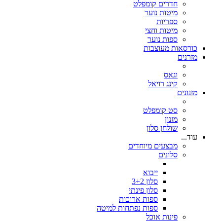
חדרים קומפלט
מיטות נוער
ספריות
מיטות וחצי
ספות נוער
כורסאות מעוצבות
מזרנים
וגאס
קינג רויאל
מזנונים
סט קומפלט
מזנון
שולחן סלון
עוד...
מבצעים מיוחדים
סלונים
ייבוא
סלון 3+2
סלון פינתי
ספות ארוכות
ספות נפתחות למיטה
פינות אוכל