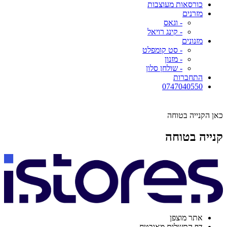
כורסאות מעוצבות
מזרנים
- וגאס
- קינג רויאל
מזנונים
- סט קומפלט
- מזנון
- שולחן סלון
התחברות
0747040550
כאן הקנייה בטוחה
קנייה בטוחה
אתר מוצפן
דף התשלום מאובטח