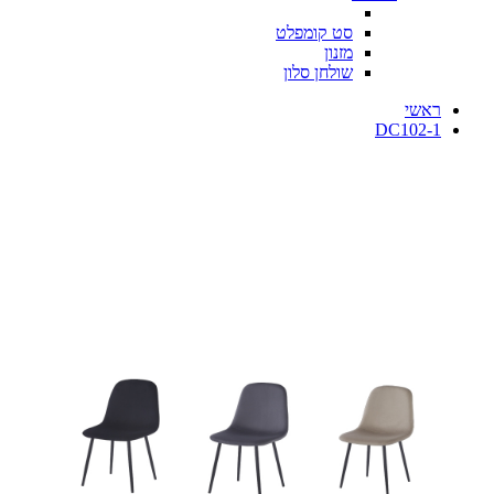
סט קומפלט
מזנון
שולחן סלון
ראשי
DC102-1