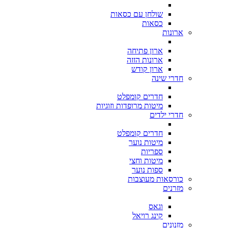
שולחן עם כסאות
כסאות
ארונות
ארון פתיחה
ארונות הזזה
ארון קודש
חדרי שינה
חדרים קומפלט
מיטות מרופדות וזוגיות
חדרי ילדים
חדרים קומפלט
מיטות נוער
ספריות
מיטות וחצי
ספות נוער
כורסאות מעוצבות
מזרנים
וגאס
קינג רויאל
מזנונים