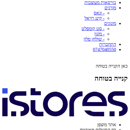
כורסאות מעוצבות
מזרנים
- וגאס
- קינג רויאל
מזנונים
- סט קומפלט
- מזנון
- שולחן סלון
התחברות
0747040550
כאן הקנייה בטוחה
קנייה בטוחה
אתר מוצפן
דף התשלום מאובטח