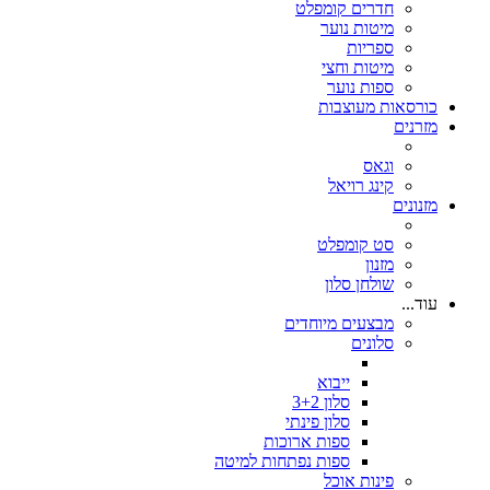
חדרים קומפלט
מיטות נוער
ספריות
מיטות וחצי
ספות נוער
כורסאות מעוצבות
מזרנים
וגאס
קינג רויאל
מזנונים
סט קומפלט
מזנון
שולחן סלון
עוד...
מבצעים מיוחדים
סלונים
ייבוא
סלון 3+2
סלון פינתי
ספות ארוכות
ספות נפתחות למיטה
פינות אוכל