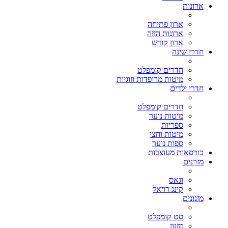
ארונות
ארון פתיחה
ארונות הזזה
ארון קודש
חדרי שינה
חדרים קומפלט
מיטות מרופדות וזוגיות
חדרי ילדים
חדרים קומפלט
מיטות נוער
ספריות
מיטות וחצי
ספות נוער
כורסאות מעוצבות
מזרנים
וגאס
קינג רויאל
מזנונים
סט קומפלט
מזנון