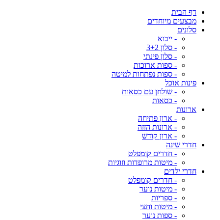
דף הבית
מבצעים מיוחדים
סלונים
- ייבוא
- סלון 3+2
- סלון פינתי
- ספות ארוכות
- ספות נפתחות למיטה
פינות אוכל
- שולחן עם כסאות
- כסאות
ארונות
- ארון פתיחה
- ארונות הזזה
- ארון קודש
חדרי שינה
- חדרים קומפלט
- מיטות מרופדות וזוגיות
חדרי ילדים
- חדרים קומפלט
- מיטות נוער
- ספריות
- מיטות וחצי
- ספות נוער