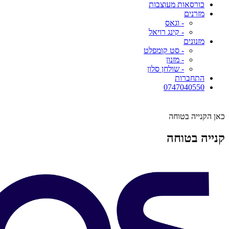
כורסאות מעוצבות
מזרנים
- וגאס
- קינג רויאל
מזנונים
- סט קומפלט
- מזנון
- שולחן סלון
התחברות
0747040550
כאן הקנייה בטוחה
קנייה בטוחה