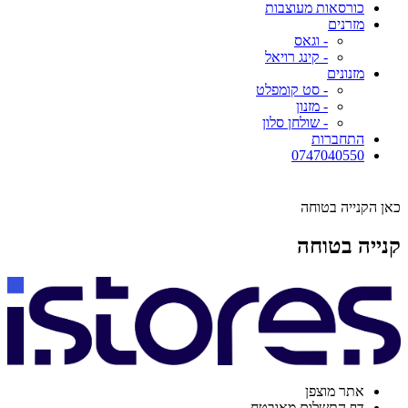
כורסאות מעוצבות
מזרנים
- וגאס
- קינג רויאל
מזנונים
- סט קומפלט
- מזנון
- שולחן סלון
התחברות
0747040550
כאן הקנייה בטוחה
קנייה בטוחה
אתר מוצפן
דף התשלום מאובטח