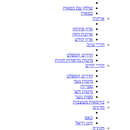
שולחן עם כסאות
כסאות
ארונות
ארון פתיחה
ארונות הזזה
ארון קודש
חדרי שינה
חדרים קומפלט
מיטות מרופדות וזוגיות
חדרי ילדים
חדרים קומפלט
מיטות נוער
ספריות
מיטות וחצי
ספות נוער
כורסאות מעוצבות
מזרנים
וגאס
קינג רויאל
מזנונים