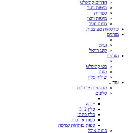
חדרים קומפלט
מיטות נוער
ספריות
מיטות וחצי
ספות נוער
כורסאות מעוצבות
מזרנים
וגאס
קינג רויאל
מזנונים
סט קומפלט
מזנון
שולחן סלון
עוד...
מבצעים מיוחדים
סלונים
ייבוא
סלון 3+2
סלון פינתי
ספות ארוכות
ספות נפתחות למיטה
פינות אוכל