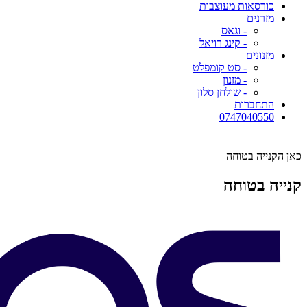
כורסאות מעוצבות
מזרנים
- וגאס
- קינג רויאל
מזנונים
- סט קומפלט
- מזנון
- שולחן סלון
התחברות
0747040550
כאן הקנייה בטוחה
קנייה בטוחה