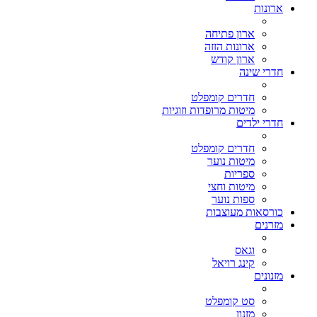
ארונות
ארון פתיחה
ארונות הזזה
ארון קודש
חדרי שינה
חדרים קומפלט
מיטות מרופדות וזוגיות
חדרי ילדים
חדרים קומפלט
מיטות נוער
ספריות
מיטות וחצי
ספות נוער
כורסאות מעוצבות
מזרנים
וגאס
קינג רויאל
מזנונים
סט קומפלט
מזנון