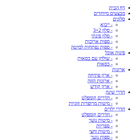
דף הבית
מבצעים מיוחדים
סלונים
- ייבוא
- סלון 3+2
- סלון פינתי
- ספות ארוכות
- ספות נפתחות למיטה
פינות אוכל
- שולחן עם כסאות
- כסאות
ארונות
- ארון פתיחה
- ארונות הזזה
- ארון קודש
חדרי שינה
- חדרים קומפלט
- מיטות מרופדות וזוגיות
חדרי ילדים
- חדרים קומפלט
- מיטות נוער
- ספריות
- מיטות וחצי
- ספות נוער