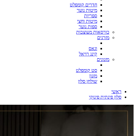
חדרים קומפלט
מיטות נוער
ספריות
מיטות וחצי
ספות נוער
כורסאות מעוצבות
מזרנים
וגאס
קינג רויאל
מזנונים
סט קומפלט
מזנון
שולחן סלון
ראשי
סלון פינתית פינוקי