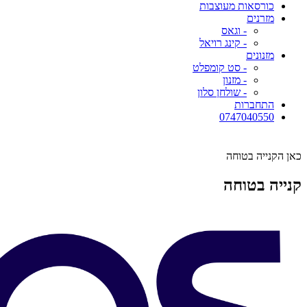
כורסאות מעוצבות
מזרנים
- וגאס
- קינג רויאל
מזנונים
- סט קומפלט
- מזנון
- שולחן סלון
התחברות
0747040550
כאן הקנייה בטוחה
קנייה בטוחה