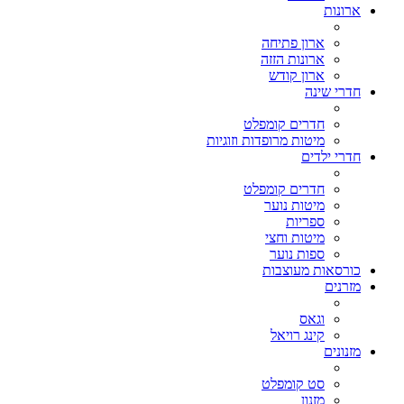
ארונות
ארון פתיחה
ארונות הזזה
ארון קודש
חדרי שינה
חדרים קומפלט
מיטות מרופדות וזוגיות
חדרי ילדים
חדרים קומפלט
מיטות נוער
ספריות
מיטות וחצי
ספות נוער
כורסאות מעוצבות
מזרנים
וגאס
קינג רויאל
מזנונים
סט קומפלט
מזנון