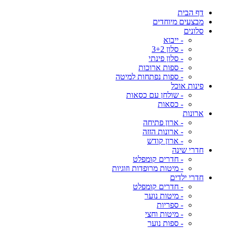
דף הבית
מבצעים מיוחדים
סלונים
- ייבוא
- סלון 3+2
- סלון פינתי
- ספות ארוכות
- ספות נפתחות למיטה
פינות אוכל
- שולחן עם כסאות
- כסאות
ארונות
- ארון פתיחה
- ארונות הזזה
- ארון קודש
חדרי שינה
- חדרים קומפלט
- מיטות מרופדות וזוגיות
חדרי ילדים
- חדרים קומפלט
- מיטות נוער
- ספריות
- מיטות וחצי
- ספות נוער