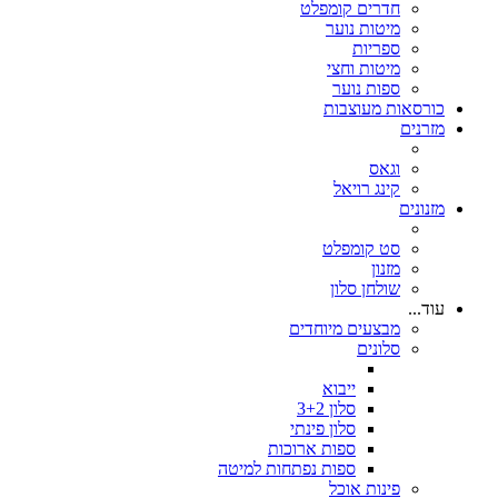
חדרים קומפלט
מיטות נוער
ספריות
מיטות וחצי
ספות נוער
כורסאות מעוצבות
מזרנים
וגאס
קינג רויאל
מזנונים
סט קומפלט
מזנון
שולחן סלון
עוד...
מבצעים מיוחדים
סלונים
ייבוא
סלון 3+2
סלון פינתי
ספות ארוכות
ספות נפתחות למיטה
פינות אוכל