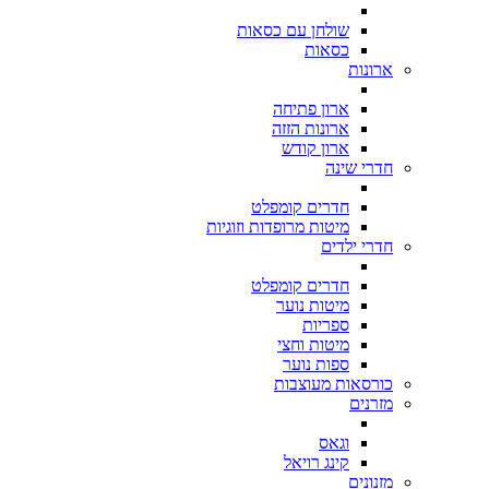
שולחן עם כסאות
כסאות
ארונות
ארון פתיחה
ארונות הזזה
ארון קודש
חדרי שינה
חדרים קומפלט
מיטות מרופדות וזוגיות
חדרי ילדים
חדרים קומפלט
מיטות נוער
ספריות
מיטות וחצי
ספות נוער
כורסאות מעוצבות
מזרנים
וגאס
קינג רויאל
מזנונים