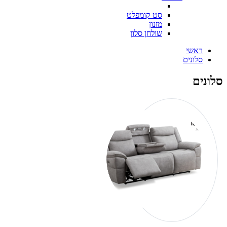
סט קומפלט
מזנון
שולחן סלון
ראשי
סלונים
סלונים