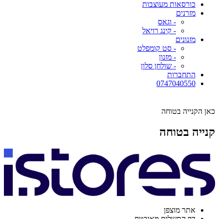
כורסאות מעוצבות
מזרנים
- וגאס
- קינג רויאל
מזנונים
- סט קומפלט
- מזנון
- שולחן סלון
התחברות
0747040550
כאן הקנייה בטוחה
קנייה בטוחה
אתר מוצפן
דף התשלום מאובטח