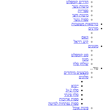
חדרים קומפלט
מיטות נוער
ספריות
מיטות וחצי
ספות נוער
כורסאות מעוצבות
מזרנים
וגאס
קינג רויאל
מזנונים
סט קומפלט
מזנון
שולחן סלון
עוד...
מבצעים מיוחדים
סלונים
ייבוא
סלון 3+2
סלון פינתי
ספות ארוכות
ספות נפתחות למיטה
פינות אוכל