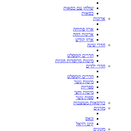
שולחן עם כסאות
כסאות
ארונות
ארון פתיחה
ארונות הזזה
ארון קודש
חדרי שינה
חדרים קומפלט
מיטות מרופדות וזוגיות
חדרי ילדים
חדרים קומפלט
מיטות נוער
ספריות
מיטות וחצי
ספות נוער
כורסאות מעוצבות
מזרנים
וגאס
קינג רויאל
מזנונים