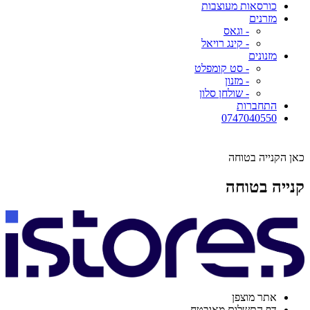
כורסאות מעוצבות
מזרנים
- וגאס
- קינג רויאל
מזנונים
- סט קומפלט
- מזנון
- שולחן סלון
התחברות
0747040550
כאן הקנייה בטוחה
קנייה בטוחה
אתר מוצפן
דף התשלום מאובטח