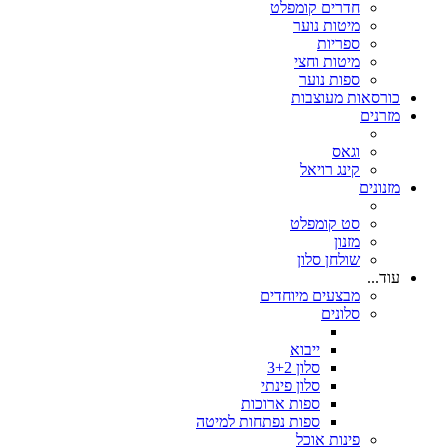
חדרים קומפלט
מיטות נוער
ספריות
מיטות וחצי
ספות נוער
כורסאות מעוצבות
מזרנים
וגאס
קינג רויאל
מזנונים
סט קומפלט
מזנון
שולחן סלון
עוד...
מבצעים מיוחדים
סלונים
ייבוא
סלון 3+2
סלון פינתי
ספות ארוכות
ספות נפתחות למיטה
פינות אוכל