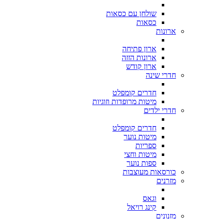
שולחן עם כסאות
כסאות
ארונות
ארון פתיחה
ארונות הזזה
ארון קודש
חדרי שינה
חדרים קומפלט
מיטות מרופדות וזוגיות
חדרי ילדים
חדרים קומפלט
מיטות נוער
ספריות
מיטות וחצי
ספות נוער
כורסאות מעוצבות
מזרנים
וגאס
קינג רויאל
מזנונים