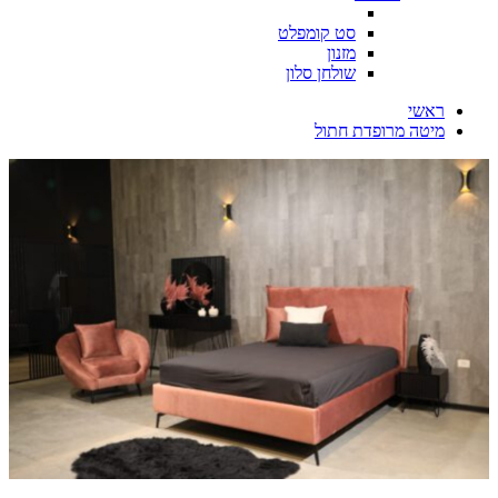
סט קומפלט
מזנון
שולחן סלון
ראשי
מיטה מרופדת חתול