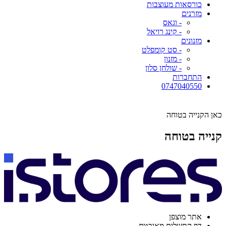
כורסאות מעוצבות
מזרנים
- וגאס
- קינג רויאל
מזנונים
- סט קומפלט
- מזנון
- שולחן סלון
התחברות
0747040550
כאן הקנייה בטוחה
קנייה בטוחה
אתר מוצפן
דף התשלום מאובטח