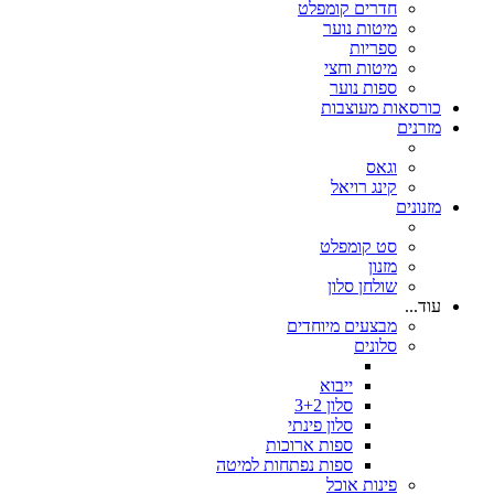
חדרים קומפלט
מיטות נוער
ספריות
מיטות וחצי
ספות נוער
כורסאות מעוצבות
מזרנים
וגאס
קינג רויאל
מזנונים
סט קומפלט
מזנון
שולחן סלון
עוד...
מבצעים מיוחדים
סלונים
ייבוא
סלון 3+2
סלון פינתי
ספות ארוכות
ספות נפתחות למיטה
פינות אוכל