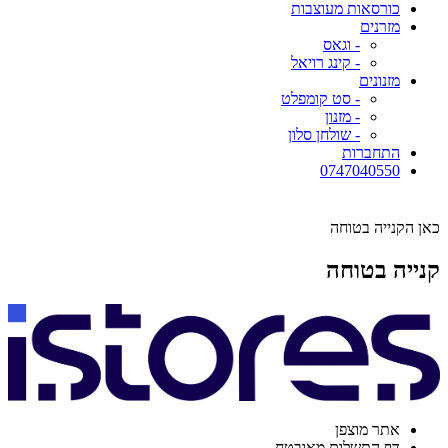
כורסאות מעוצבות
מזרנים
- וגאס
- קינג רויאל
מזנונים
- סט קומפלט
- מזנון
- שולחן סלון
התחברות
0747040550
כאן הקנייה בטוחה
קנייה בטוחה
אתר מוצפן
דף התשלום מאובטח