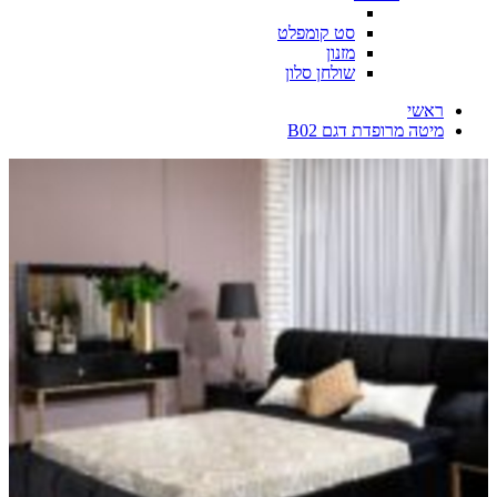
סט קומפלט
מזנון
שולחן סלון
ראשי
מיטה מרופדת דגם B02