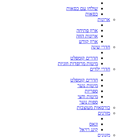
שולחן עם כסאות
כסאות
ארונות
ארון פתיחה
ארונות הזזה
ארון קודש
חדרי שינה
חדרים קומפלט
מיטות מרופדות וזוגיות
חדרי ילדים
חדרים קומפלט
מיטות נוער
ספריות
מיטות וחצי
ספות נוער
כורסאות מעוצבות
מזרנים
וגאס
קינג רויאל
מזנונים