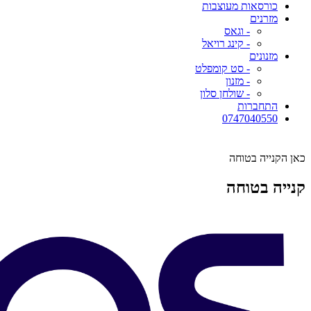
כורסאות מעוצבות
מזרנים
- וגאס
- קינג רויאל
מזנונים
- סט קומפלט
- מזנון
- שולחן סלון
התחברות
0747040550
כאן הקנייה בטוחה
קנייה בטוחה