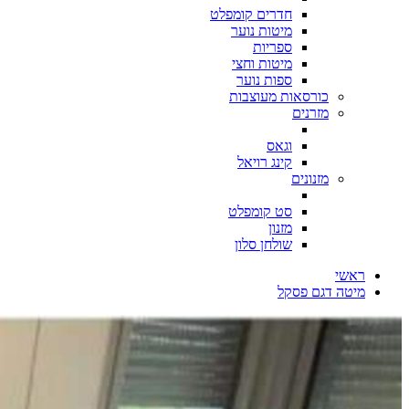
חדרים קומפלט
מיטות נוער
ספריות
מיטות וחצי
ספות נוער
כורסאות מעוצבות
מזרנים
וגאס
קינג רויאל
מזנונים
סט קומפלט
מזנון
שולחן סלון
ראשי
מיטה דגם פסקל