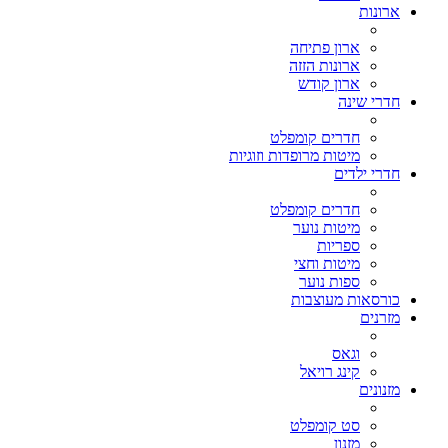
ארונות
ארון פתיחה
ארונות הזזה
ארון קודש
חדרי שינה
חדרים קומפלט
מיטות מרופדות וזוגיות
חדרי ילדים
חדרים קומפלט
מיטות נוער
ספריות
מיטות וחצי
ספות נוער
כורסאות מעוצבות
מזרנים
וגאס
קינג רויאל
מזנונים
סט קומפלט
מזנון