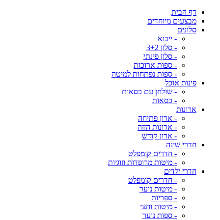
דף הבית
מבצעים מיוחדים
סלונים
- ייבוא
- סלון 3+2
- סלון פינתי
- ספות ארוכות
- ספות נפתחות למיטה
פינות אוכל
- שולחן עם כסאות
- כסאות
ארונות
- ארון פתיחה
- ארונות הזזה
- ארון קודש
חדרי שינה
- חדרים קומפלט
- מיטות מרופדות וזוגיות
חדרי ילדים
- חדרים קומפלט
- מיטות נוער
- ספריות
- מיטות וחצי
- ספות נוער