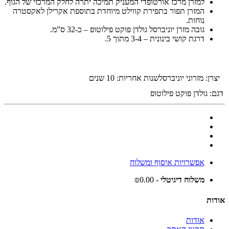
למזרן מרכז אורטופדי המעניק תמיכה יתרה לחלק המרכזי של הגוף.
המזרן תפור בתפירת קווילט מיוחדת בתוספת אקרילן לאקסטרה
נוחות.
גובה מזרן יוניברסל גולדן פוקט פילוטופ – כ-32 ס”מ.
דרגת קושי בינונית – 3-4 מתוך 5.
יצרן: מזרוני יוניברסל
שנות אחריות: 10 שנים
דגם:
גולדן פוקט פילוטופ
אפשרויות איסוף ומשלוח
משלוח דיגיטלי
- ₪0.00
אודות
אודות