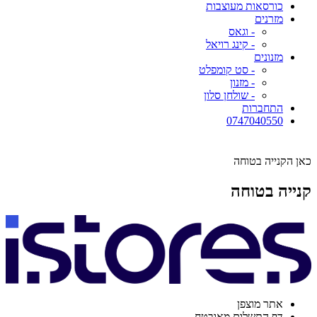
כורסאות מעוצבות
מזרנים
- וגאס
- קינג רויאל
מזנונים
- סט קומפלט
- מזנון
- שולחן סלון
התחברות
0747040550
כאן הקנייה בטוחה
קנייה בטוחה
אתר מוצפן
דף התשלום מאובטח