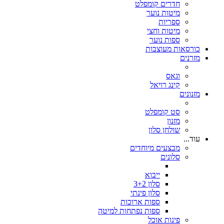
חדרים קומפלט
מיטות נוער
ספריות
מיטות וחצי
ספות נוער
כורסאות מעוצבות
מזרנים
וגאס
קינג רויאל
מזנונים
סט קומפלט
מזנון
שולחן סלון
עוד...
מבצעים מיוחדים
סלונים
ייבוא
סלון 3+2
סלון פינתי
ספות ארוכות
ספות נפתחות למיטה
פינות אוכל