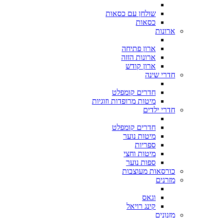
שולחן עם כסאות
כסאות
ארונות
ארון פתיחה
ארונות הזזה
ארון קודש
חדרי שינה
חדרים קומפלט
מיטות מרופדות וזוגיות
חדרי ילדים
חדרים קומפלט
מיטות נוער
ספריות
מיטות וחצי
ספות נוער
כורסאות מעוצבות
מזרנים
וגאס
קינג רויאל
מזנונים