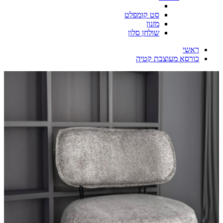
סט קומפלט
מזנון
שולחן סלון
ראשי
כורסא מעוצבת קטיה