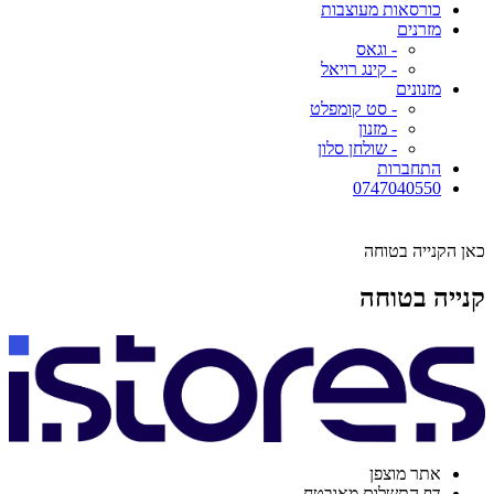
כורסאות מעוצבות
מזרנים
- וגאס
- קינג רויאל
מזנונים
- סט קומפלט
- מזנון
- שולחן סלון
התחברות
0747040550
כאן הקנייה בטוחה
קנייה בטוחה
אתר מוצפן
דף התשלום מאובטח