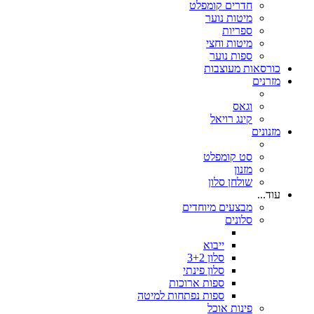
חדרים קומפלט
מיטות נוער
ספריות
מיטות וחצי
ספות נוער
כורסאות מעוצבות
מזרנים
וגאס
קינג רויאל
מזנונים
סט קומפלט
מזנון
שולחן סלון
עוד...
מבצעים מיוחדים
סלונים
ייבוא
סלון 3+2
סלון פינתי
ספות ארוכות
ספות נפתחות למיטה
פינות אוכל