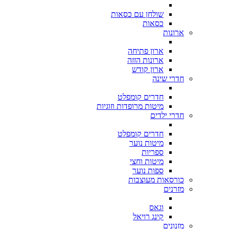
שולחן עם כסאות
כסאות
ארונות
ארון פתיחה
ארונות הזזה
ארון קודש
חדרי שינה
חדרים קומפלט
מיטות מרופדות וזוגיות
חדרי ילדים
חדרים קומפלט
מיטות נוער
ספריות
מיטות וחצי
ספות נוער
כורסאות מעוצבות
מזרנים
וגאס
קינג רויאל
מזנונים