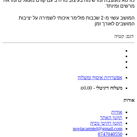
כורסא מעוצבת ומרשימה בעיצוב מרהיב עם קווים מעוגלים ומראה
מרשים ומיוחד.
המושב עשוי מ-2 שכבות פולימר איכותי לשמירה על יציבות
המושבים לאורך זמן.
דגם:
קטיה
אפשרויות איסוף ומשלוח
משלוח דיגיטלי
- ₪0.00
אודות
אודות
תקנון האתר
תקנון רהיטי נוביה
noviacarmiel@gmail.com
0747040550