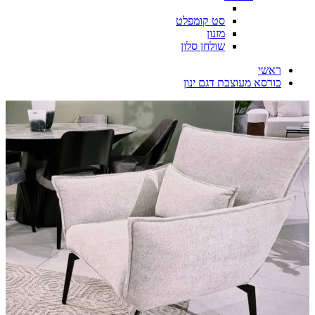
סט קומפלט
מזנון
שולחן סלון
ראשי
כורסא מעוצבת דגם ינון