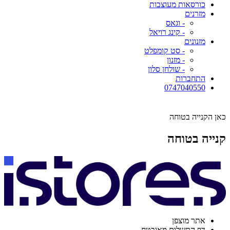
כורסאות מעוצבות
מזרנים
- וגאס
- קינג רויאל
מזנונים
- סט קומפלט
- מזנון
- שולחן סלון
התחברות
0747040550
כאן הקנייה בטוחה
קנייה בטוחה
אתר מוצפן
דף התשלום מאובטח