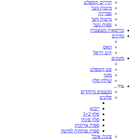
חדרים קומפלט
מיטות נוער
ספריות
מיטות וחצי
ספות נוער
כורסאות מעוצבות
מזרנים
וגאס
קינג רויאל
מזנונים
סט קומפלט
מזנון
שולחן סלון
עוד...
מבצעים מיוחדים
סלונים
ייבוא
סלון 3+2
סלון פינתי
ספות ארוכות
ספות נפתחות למיטה
פינות אוכל