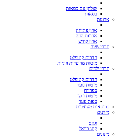
שולחן עם כסאות
כסאות
ארונות
ארון פתיחה
ארונות הזזה
ארון קודש
חדרי שינה
חדרים קומפלט
מיטות מרופדות וזוגיות
חדרי ילדים
חדרים קומפלט
מיטות נוער
ספריות
מיטות וחצי
ספות נוער
כורסאות מעוצבות
מזרנים
וגאס
קינג רויאל
מזנונים