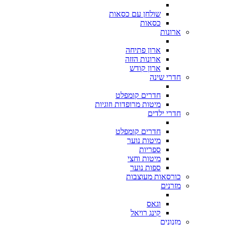
שולחן עם כסאות
כסאות
ארונות
ארון פתיחה
ארונות הזזה
ארון קודש
חדרי שינה
חדרים קומפלט
מיטות מרופדות וזוגיות
חדרי ילדים
חדרים קומפלט
מיטות נוער
ספריות
מיטות וחצי
ספות נוער
כורסאות מעוצבות
מזרנים
וגאס
קינג רויאל
מזנונים