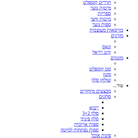
חדרים קומפלט
מיטות נוער
ספריות
מיטות וחצי
ספות נוער
כורסאות מעוצבות
מזרנים
וגאס
קינג רויאל
מזנונים
סט קומפלט
מזנון
שולחן סלון
עוד...
מבצעים מיוחדים
סלונים
ייבוא
סלון 3+2
סלון פינתי
ספות ארוכות
ספות נפתחות למיטה
פינות אוכל