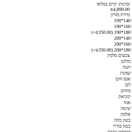
זמינות: קיים במלאי
₪4,890.00
מידת מזרון
140*190
160*190
(₪350.00+)
180*190
140*200
160*200
(₪350.00+)
180*200
צבעים מלמין
מולבן
וונגה
שמנת
אגס חום
לבן
מוזהב
קוניאק
אגוז
שיטה
אלמון
בטון כהה
בטון בהיר
טוויסט עכבר