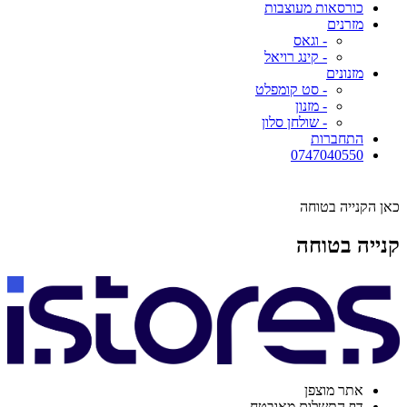
כורסאות מעוצבות
מזרנים
- וגאס
- קינג רויאל
מזנונים
- סט קומפלט
- מזנון
- שולחן סלון
התחברות
0747040550
כאן הקנייה בטוחה
קנייה בטוחה
אתר מוצפן
דף התשלום מאובטח