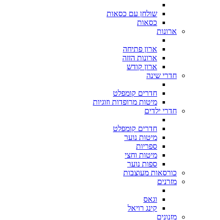
שולחן עם כסאות
כסאות
ארונות
ארון פתיחה
ארונות הזזה
ארון קודש
חדרי שינה
חדרים קומפלט
מיטות מרופדות וזוגיות
חדרי ילדים
חדרים קומפלט
מיטות נוער
ספריות
מיטות וחצי
ספות נוער
כורסאות מעוצבות
מזרנים
וגאס
קינג רויאל
מזנונים