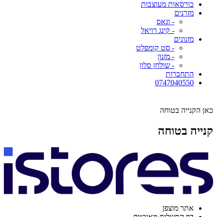
כורסאות מעוצבות
מזרנים
- וגאס
- קינג רויאל
מזנונים
- סט קומפלט
- מזנון
- שולחן סלון
התחברות
0747040550
כאן הקנייה בטוחה
קנייה בטוחה
אתר מוצפן
דף התשלום מאובטח