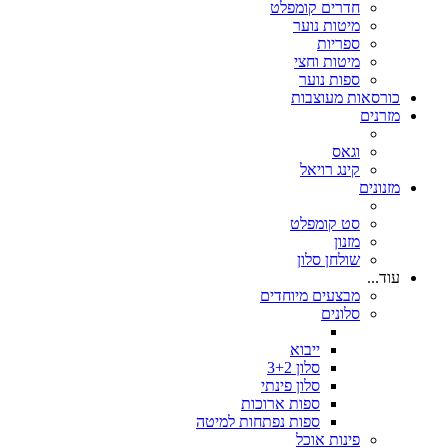
חדרים קומפלט
מיטות נוער
ספריות
מיטות וחצי
ספות נוער
כורסאות מעוצבות
מזרנים
וגאס
קינג רויאל
מזנונים
סט קומפלט
מזנון
שולחן סלון
עוד...
מבצעים מיוחדים
סלונים
ייבוא
סלון 3+2
סלון פינתי
ספות ארוכות
ספות נפתחות למיטה
פינות אוכל