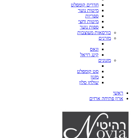
חדרים קומפלט
מיטות נוער
ספריות
מיטות וחצי
ספות נוער
כורסאות מעוצבות
מזרנים
וגאס
קינג רויאל
מזנונים
סט קומפלט
מזנון
שולחן סלון
ראשי
ארון פתיחה ארזים