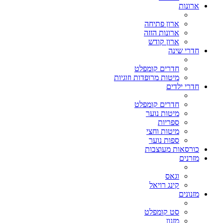
ארונות
ארון פתיחה
ארונות הזזה
ארון קודש
חדרי שינה
חדרים קומפלט
מיטות מרופדות וזוגיות
חדרי ילדים
חדרים קומפלט
מיטות נוער
ספריות
מיטות וחצי
ספות נוער
כורסאות מעוצבות
מזרנים
וגאס
קינג רויאל
מזנונים
סט קומפלט
מזנון