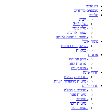
דף הבית
מבצעים מיוחדים
סלונים
- ייבוא
- סלון 3+2
- סלון פינתי
- ספות ארוכות
- ספות נפתחות למיטה
פינות אוכל
- שולחן עם כסאות
- כסאות
ארונות
- ארון פתיחה
- ארונות הזזה
- ארון קודש
חדרי שינה
- חדרים קומפלט
- מיטות מרופדות וזוגיות
חדרי ילדים
- חדרים קומפלט
- מיטות נוער
- ספריות
- מיטות וחצי
- ספות נוער