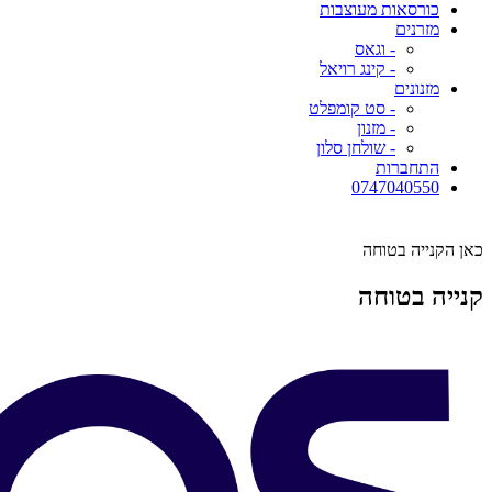
כורסאות מעוצבות
מזרנים
- וגאס
- קינג רויאל
מזנונים
- סט קומפלט
- מזנון
- שולחן סלון
התחברות
0747040550
כאן הקנייה בטוחה
קנייה בטוחה