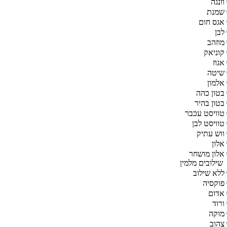
וונגה
שמנת
אגס חום
לבן
מוזהב
קוניאק
אגוז
שיטה
אלמון
בטון כהה
בטון בהיר
טוויסט עכבר
טוויסט לבן
ווש עתיק
אלון
אלון מושחר
שילובים מלמין
ללא שילוב
פוקסיה
אדום
ורוד
מוקה
צהוב