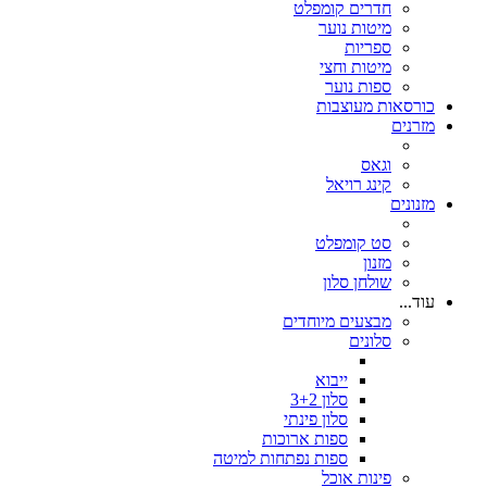
חדרים קומפלט
מיטות נוער
ספריות
מיטות וחצי
ספות נוער
כורסאות מעוצבות
מזרנים
וגאס
קינג רויאל
מזנונים
סט קומפלט
מזנון
שולחן סלון
עוד...
מבצעים מיוחדים
סלונים
ייבוא
סלון 3+2
סלון פינתי
ספות ארוכות
ספות נפתחות למיטה
פינות אוכל