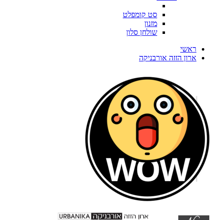
סט קומפלט
מזנון
שולחן סלון
ראשי
ארון הזזה אורבניקה