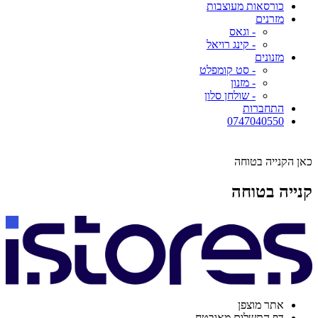
כורסאות מעוצבות
מזרנים
- וגאס
- קינג רויאל
מזנונים
- סט קומפלט
- מזנון
- שולחן סלון
התחברות
0747040550
כאן הקנייה בטוחה
קנייה בטוחה
אתר מוצפן
דף התשלום מאובטח