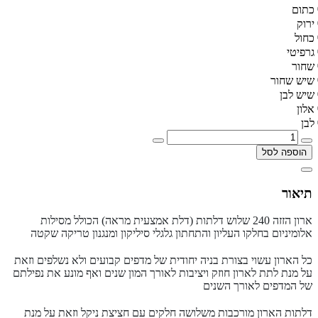
כתום
ירוק
כחול
גרפיטי
שחור
שיש שחור
שיש לבן
אלון
לבן
הוספה לסל
תיאור
ארון הזזה 240 שלוש דלתות (דלת אמצעית מראה) הכולל מסילות
אלומיניום בחלקו העליון והתחתון גלגלי סיליקון ומנגנון טריקה שקטה
כל הארון עשוי בצורת בניה יחודית של מדפים קבועים ולא נשלפים וזאת
על מנת לתת לארון חוזק ויציבות לאורך המון שנים ואף מונע את נפילתם
של המדפים לאורך השנים
דלתות הארון מורכבות משלושה חלקים עם חציצת ניקל וזאת על מנת