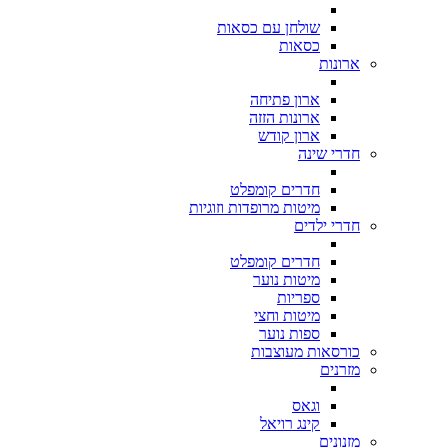
שולחן עם כסאות
כסאות
ארונות
ארון פתיחה
ארונות הזזה
ארון קודש
חדרי שינה
חדרים קומפלט
מיטות מרופדות וזוגיות
חדרי ילדים
חדרים קומפלט
מיטות נוער
ספריות
מיטות וחצי
ספות נוער
כורסאות מעוצבות
מזרנים
וגאס
קינג רויאל
מזנונים