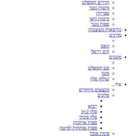
חדרים קומפלט
מיטות נוער
ספריות
מיטות וחצי
ספות נוער
כורסאות מעוצבות
מזרנים
וגאס
קינג רויאל
מזנונים
סט קומפלט
מזנון
שולחן סלון
עוד...
מבצעים מיוחדים
סלונים
ייבוא
סלון 3+2
סלון פינתי
ספות ארוכות
ספות נפתחות למיטה
פינות אוכל