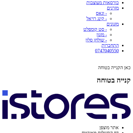
כורסאות מעוצבות
מזרנים
- וגאס
- קינג רויאל
מזנונים
- סט קומפלט
- מזנון
- שולחן סלון
התחברות
0747040550
כאן הקנייה בטוחה
קנייה בטוחה
אתר מוצפן
דף התשלום מאובטח