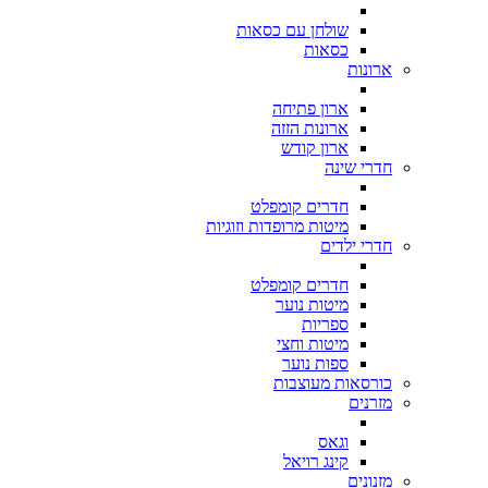
שולחן עם כסאות
כסאות
ארונות
ארון פתיחה
ארונות הזזה
ארון קודש
חדרי שינה
חדרים קומפלט
מיטות מרופדות וזוגיות
חדרי ילדים
חדרים קומפלט
מיטות נוער
ספריות
מיטות וחצי
ספות נוער
כורסאות מעוצבות
מזרנים
וגאס
קינג רויאל
מזנונים