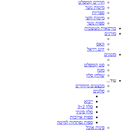
חדרים קומפלט
מיטות נוער
ספריות
מיטות וחצי
ספות נוער
כורסאות מעוצבות
מזרנים
וגאס
קינג רויאל
מזנונים
סט קומפלט
מזנון
שולחן סלון
עוד...
מבצעים מיוחדים
סלונים
ייבוא
סלון 3+2
סלון פינתי
ספות ארוכות
ספות נפתחות למיטה
פינות אוכל