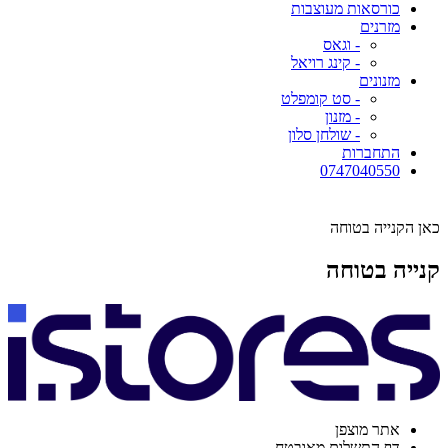
כורסאות מעוצבות
מזרנים
- וגאס
- קינג רויאל
מזנונים
- סט קומפלט
- מזנון
- שולחן סלון
התחברות
0747040550
כאן הקנייה בטוחה
קנייה בטוחה
אתר מוצפן
דף התשלום מאובטח