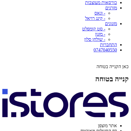
כורסאות מעוצבות
מזרנים
- וגאס
- קינג רויאל
מזנונים
- סט קומפלט
- מזנון
- שולחן סלון
התחברות
0747040550
כאן הקנייה בטוחה
קנייה בטוחה
אתר מוצפן
דף התשלום מאובטח