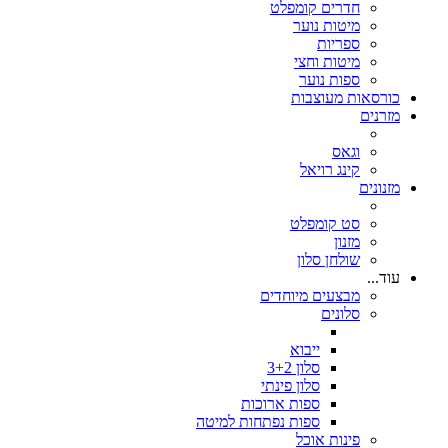
חדרים קומפלט
מיטות נוער
ספריות
מיטות וחצי
ספות נוער
כורסאות מעוצבות
מזרנים
וגאס
קינג רויאל
מזנונים
סט קומפלט
מזנון
שולחן סלון
עוד...
מבצעים מיוחדים
סלונים
ייבוא
סלון 3+2
סלון פינתי
ספות ארוכות
ספות נפתחות למיטה
פינות אוכל