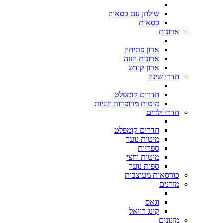
שולחן עם כסאות
כסאות
ארונות
ארון פתיחה
ארונות הזזה
ארון קודש
חדרי שינה
חדרים קומפלט
מיטות מרופדות וזוגיות
חדרי ילדים
חדרים קומפלט
מיטות נוער
ספריות
מיטות וחצי
ספות נוער
כורסאות מעוצבות
מזרנים
וגאס
קינג רויאל
מזנונים