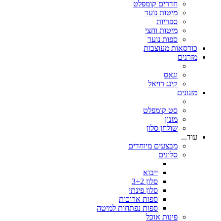
חדרים קומפלט
מיטות נוער
ספריות
מיטות וחצי
ספות נוער
כורסאות מעוצבות
מזרנים
וגאס
קינג רויאל
מזנונים
סט קומפלט
מזנון
שולחן סלון
עוד...
מבצעים מיוחדים
סלונים
ייבוא
סלון 3+2
סלון פינתי
ספות ארוכות
ספות נפתחות למיטה
פינות אוכל