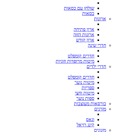
שולחן עם כסאות
כסאות
ארונות
ארון פתיחה
ארונות הזזה
ארון קודש
חדרי שינה
חדרים קומפלט
מיטות מרופדות וזוגיות
חדרי ילדים
חדרים קומפלט
מיטות נוער
ספריות
מיטות וחצי
ספות נוער
כורסאות מעוצבות
מזרנים
וגאס
קינג רויאל
מזנונים