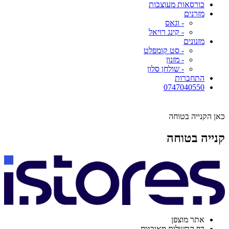
כורסאות מעוצבות
מזרנים
- וגאס
- קינג רויאל
מזנונים
- סט קומפלט
- מזנון
- שולחן סלון
התחברות
0747040550
כאן הקנייה בטוחה
קנייה בטוחה
אתר מוצפן
דף התשלום מאובטח