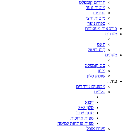
חדרים קומפלט
מיטות נוער
ספריות
מיטות וחצי
ספות נוער
כורסאות מעוצבות
מזרנים
וגאס
קינג רויאל
מזנונים
סט קומפלט
מזנון
שולחן סלון
עוד...
מבצעים מיוחדים
סלונים
ייבוא
סלון 3+2
סלון פינתי
ספות ארוכות
ספות נפתחות למיטה
פינות אוכל