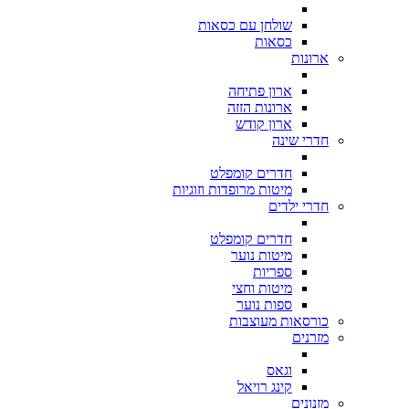
שולחן עם כסאות
כסאות
ארונות
ארון פתיחה
ארונות הזזה
ארון קודש
חדרי שינה
חדרים קומפלט
מיטות מרופדות וזוגיות
חדרי ילדים
חדרים קומפלט
מיטות נוער
ספריות
מיטות וחצי
ספות נוער
כורסאות מעוצבות
מזרנים
וגאס
קינג רויאל
מזנונים