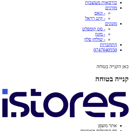
כורסאות מעוצבות
מזרנים
- וגאס
- קינג רויאל
מזנונים
- סט קומפלט
- מזנון
- שולחן סלון
התחברות
0747040550
כאן הקנייה בטוחה
קנייה בטוחה
אתר מוצפן
דף התשלום מאובטח