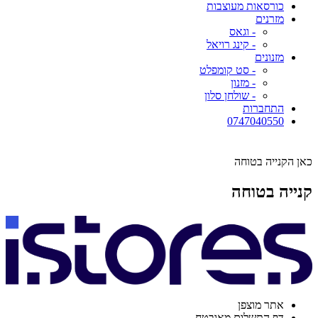
כורסאות מעוצבות
מזרנים
- וגאס
- קינג רויאל
מזנונים
- סט קומפלט
- מזנון
- שולחן סלון
התחברות
0747040550
כאן הקנייה בטוחה
קנייה בטוחה
אתר מוצפן
דף התשלום מאובטח