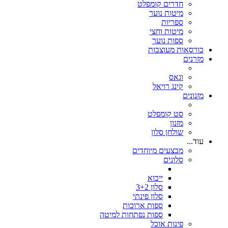
חדרים קומפלט
מיטות נוער
ספריות
מיטות וחצי
ספות נוער
כורסאות מעוצבות
מזרנים
וגאס
קינג רויאל
מזנונים
סט קומפלט
מזנון
שולחן סלון
עוד...
מבצעים מיוחדים
סלונים
ייבוא
סלון 3+2
סלון פינתי
ספות ארוכות
ספות נפתחות למיטה
פינות אוכל