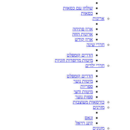
שולחן עם כסאות
כסאות
ארונות
ארון פתיחה
ארונות הזזה
ארון קודש
חדרי שינה
חדרים קומפלט
מיטות מרופדות וזוגיות
חדרי ילדים
חדרים קומפלט
מיטות נוער
ספריות
מיטות וחצי
ספות נוער
כורסאות מעוצבות
מזרנים
וגאס
קינג רויאל
מזנונים