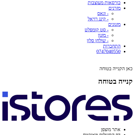
כורסאות מעוצבות
מזרנים
- וגאס
- קינג רויאל
מזנונים
- סט קומפלט
- מזנון
- שולחן סלון
התחברות
0747040550
כאן הקנייה בטוחה
קנייה בטוחה
אתר מוצפן
דף התשלום מאובטח