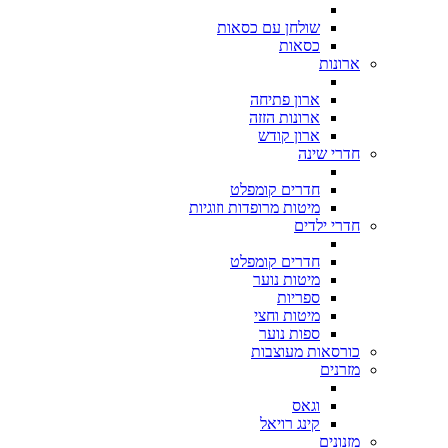
שולחן עם כסאות
כסאות
ארונות
ארון פתיחה
ארונות הזזה
ארון קודש
חדרי שינה
חדרים קומפלט
מיטות מרופדות וזוגיות
חדרי ילדים
חדרים קומפלט
מיטות נוער
ספריות
מיטות וחצי
ספות נוער
כורסאות מעוצבות
מזרנים
וגאס
קינג רויאל
מזנונים