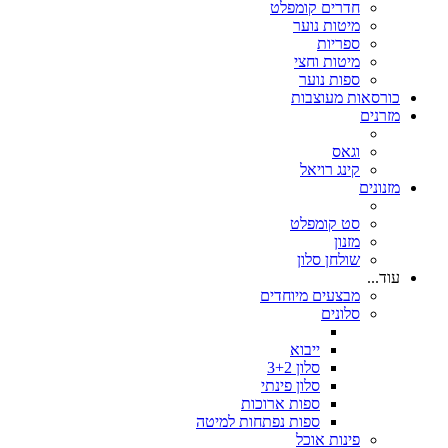
חדרים קומפלט
מיטות נוער
ספריות
מיטות וחצי
ספות נוער
כורסאות מעוצבות
מזרנים
וגאס
קינג רויאל
מזנונים
סט קומפלט
מזנון
שולחן סלון
עוד...
מבצעים מיוחדים
סלונים
ייבוא
סלון 3+2
סלון פינתי
ספות ארוכות
ספות נפתחות למיטה
פינות אוכל