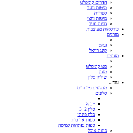
חדרים קומפלט
מיטות נוער
ספריות
מיטות וחצי
ספות נוער
כורסאות מעוצבות
מזרנים
וגאס
קינג רויאל
מזנונים
סט קומפלט
מזנון
שולחן סלון
עוד...
מבצעים מיוחדים
סלונים
ייבוא
סלון 3+2
סלון פינתי
ספות ארוכות
ספות נפתחות למיטה
פינות אוכל