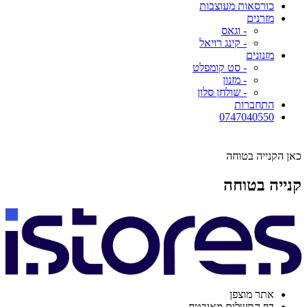
כורסאות מעוצבות
מזרנים
- וגאס
- קינג רויאל
מזנונים
- סט קומפלט
- מזנון
- שולחן סלון
התחברות
0747040550
כאן הקנייה בטוחה
קנייה בטוחה
אתר מוצפן
דף התשלום מאובטח