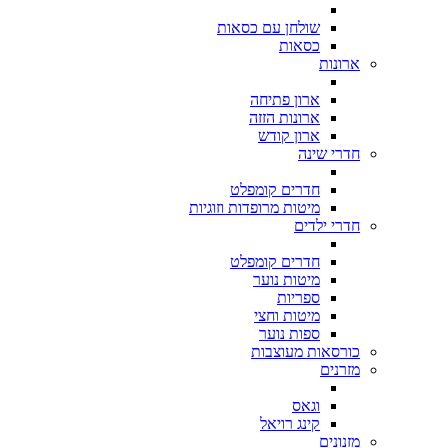
שולחן עם כסאות
כסאות
ארונות
ארון פתיחה
ארונות הזזה
ארון קודש
חדרי שינה
חדרים קומפלט
מיטות מרופדות וזוגיות
חדרי ילדים
חדרים קומפלט
מיטות נוער
ספריות
מיטות וחצי
ספות נוער
כורסאות מעוצבות
מזרנים
וגאס
קינג רויאל
מזנונים