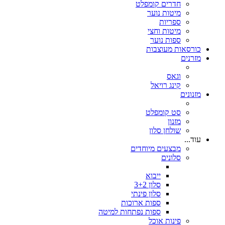
חדרים קומפלט
מיטות נוער
ספריות
מיטות וחצי
ספות נוער
כורסאות מעוצבות
מזרנים
וגאס
קינג רויאל
מזנונים
סט קומפלט
מזנון
שולחן סלון
עוד...
מבצעים מיוחדים
סלונים
ייבוא
סלון 3+2
סלון פינתי
ספות ארוכות
ספות נפתחות למיטה
פינות אוכל