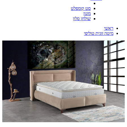
סט קומפלט
מזנון
שולחן סלון
ראשי
מיטה זוגית טוליפי