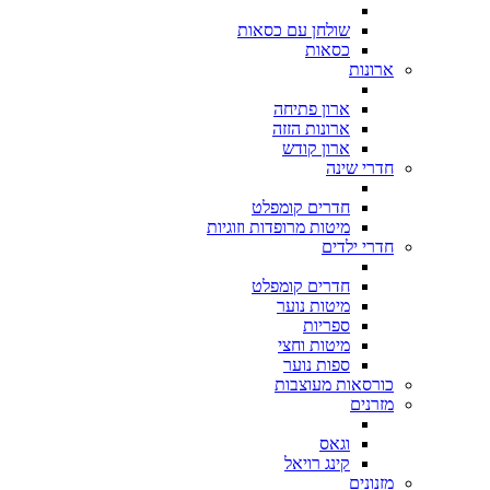
שולחן עם כסאות
כסאות
ארונות
ארון פתיחה
ארונות הזזה
ארון קודש
חדרי שינה
חדרים קומפלט
מיטות מרופדות וזוגיות
חדרי ילדים
חדרים קומפלט
מיטות נוער
ספריות
מיטות וחצי
ספות נוער
כורסאות מעוצבות
מזרנים
וגאס
קינג רויאל
מזנונים