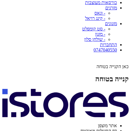
כורסאות מעוצבות
מזרנים
- וגאס
- קינג רויאל
מזנונים
- סט קומפלט
- מזנון
- שולחן סלון
התחברות
0747040550
כאן הקנייה בטוחה
קנייה בטוחה
אתר מוצפן
דף התשלום מאובטח