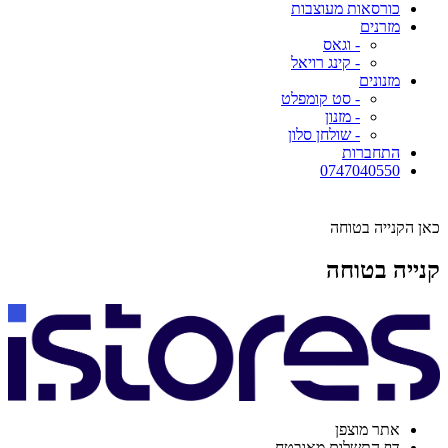
כורסאות מעוצבות
מזרנים
- וגאס
- קינג רויאל
מזנונים
- סט קומפלט
- מזנון
- שולחן סלון
התחברות
0747040550
כאן הקנייה בטוחה
קנייה בטוחה
אתר מוצפן
דף התשלום מאובטח