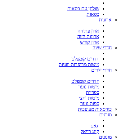
שולחן עם כסאות
כסאות
ארונות
ארון פתיחה
ארונות הזזה
ארון קודש
חדרי שינה
חדרים קומפלט
מיטות מרופדות וזוגיות
חדרי ילדים
חדרים קומפלט
מיטות נוער
ספריות
מיטות וחצי
ספות נוער
כורסאות מעוצבות
מזרנים
וגאס
קינג רויאל
מזנונים