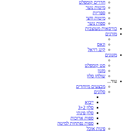
חדרים קומפלט
מיטות נוער
ספריות
מיטות וחצי
ספות נוער
כורסאות מעוצבות
מזרנים
וגאס
קינג רויאל
מזנונים
סט קומפלט
מזנון
שולחן סלון
עוד...
מבצעים מיוחדים
סלונים
ייבוא
סלון 3+2
סלון פינתי
ספות ארוכות
ספות נפתחות למיטה
פינות אוכל