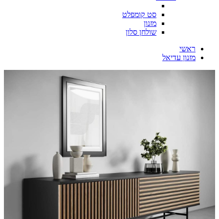
סט קומפלט
מזנון
שולחן סלון
ראשי
מזנון עדיאל