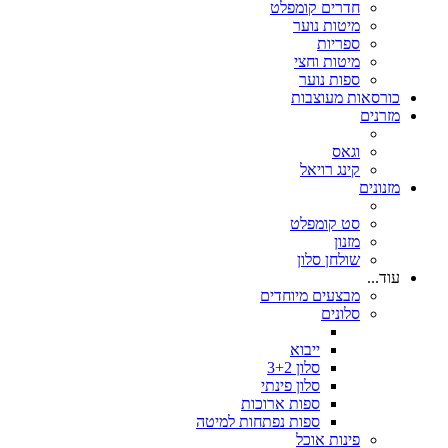
חדרים קומפלט
מיטות נוער
ספריות
מיטות וחצי
ספות נוער
כורסאות מעוצבות
מזרנים
וגאס
קינג רויאל
מזנונים
סט קומפלט
מזנון
שולחן סלון
עוד...
מבצעים מיוחדים
סלונים
ייבוא
סלון 3+2
סלון פינתי
ספות ארוכות
ספות נפתחות למיטה
פינות אוכל