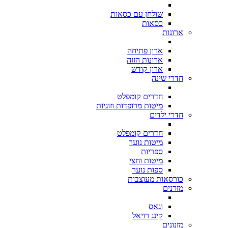
שולחן עם כסאות
כסאות
ארונות
ארון פתיחה
ארונות הזזה
ארון קודש
חדרי שינה
חדרים קומפלט
מיטות מרופדות וזוגיות
חדרי ילדים
חדרים קומפלט
מיטות נוער
ספריות
מיטות וחצי
ספות נוער
כורסאות מעוצבות
מזרנים
וגאס
קינג רויאל
מזנונים