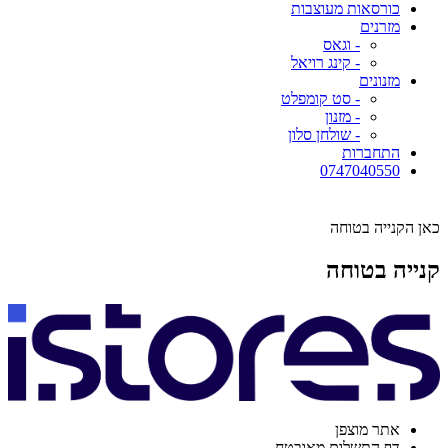
כורסאות מעוצבות
מזרנים
- וגאס
- קינג רויאל
מזנונים
- סט קומפלט
- מזנון
- שולחן סלון
התחברות
0747040550
כאן הקנייה בטוחה
קנייה בטוחה
אתר מוצפן
דף התשלום מאובטח