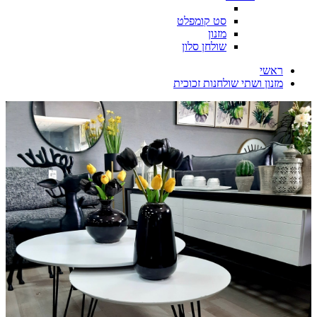
סט קומפלט
מזנון
שולחן סלון
ראשי
מזנון ושתי שולחנות זכוכית