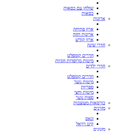
שולחן עם כסאות
כסאות
ארונות
ארון פתיחה
ארונות הזזה
ארון קודש
חדרי שינה
חדרים קומפלט
מיטות מרופדות וזוגיות
חדרי ילדים
חדרים קומפלט
מיטות נוער
ספריות
מיטות וחצי
ספות נוער
כורסאות מעוצבות
מזרנים
וגאס
קינג רויאל
מזנונים