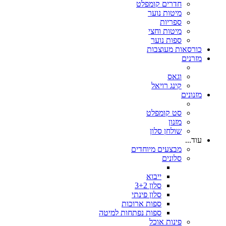
חדרים קומפלט
מיטות נוער
ספריות
מיטות וחצי
ספות נוער
כורסאות מעוצבות
מזרנים
וגאס
קינג רויאל
מזנונים
סט קומפלט
מזנון
שולחן סלון
עוד...
מבצעים מיוחדים
סלונים
ייבוא
סלון 3+2
סלון פינתי
ספות ארוכות
ספות נפתחות למיטה
פינות אוכל