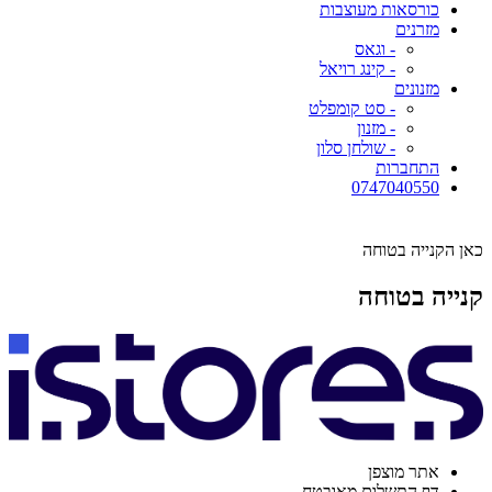
כורסאות מעוצבות
מזרנים
- וגאס
- קינג רויאל
מזנונים
- סט קומפלט
- מזנון
- שולחן סלון
התחברות
0747040550
כאן הקנייה בטוחה
קנייה בטוחה
אתר מוצפן
דף התשלום מאובטח