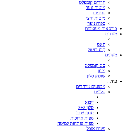
חדרים קומפלט
מיטות נוער
ספריות
מיטות וחצי
ספות נוער
כורסאות מעוצבות
מזרנים
וגאס
קינג רויאל
מזנונים
סט קומפלט
מזנון
שולחן סלון
עוד...
מבצעים מיוחדים
סלונים
ייבוא
סלון 3+2
סלון פינתי
ספות ארוכות
ספות נפתחות למיטה
פינות אוכל