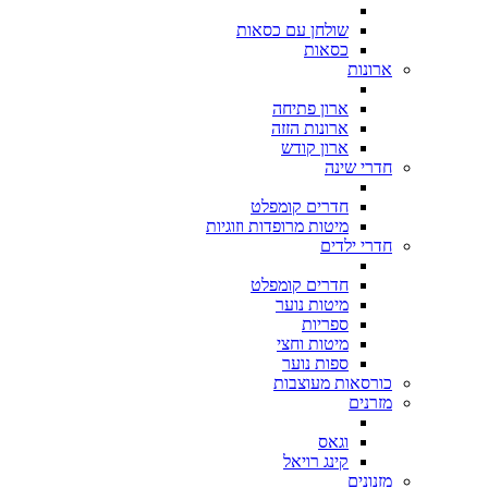
שולחן עם כסאות
כסאות
ארונות
ארון פתיחה
ארונות הזזה
ארון קודש
חדרי שינה
חדרים קומפלט
מיטות מרופדות וזוגיות
חדרי ילדים
חדרים קומפלט
מיטות נוער
ספריות
מיטות וחצי
ספות נוער
כורסאות מעוצבות
מזרנים
וגאס
קינג רויאל
מזנונים