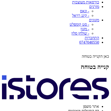
כורסאות מעוצבות
מזרנים
- וגאס
- קינג רויאל
מזנונים
- סט קומפלט
- מזנון
- שולחן סלון
התחברות
0747040550
כאן הקנייה בטוחה
קנייה בטוחה
אתר מוצפן
דף התשלום מאובטח