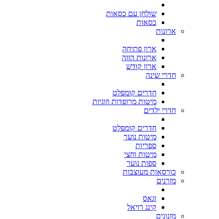
שולחן עם כסאות
כסאות
ארונות
ארון פתיחה
ארונות הזזה
ארון קודש
חדרי שינה
חדרים קומפלט
מיטות מרופדות וזוגיות
חדרי ילדים
חדרים קומפלט
מיטות נוער
ספריות
מיטות וחצי
ספות נוער
כורסאות מעוצבות
מזרנים
וגאס
קינג רויאל
מזנונים