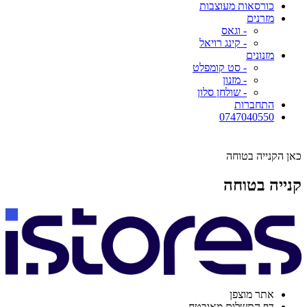
כורסאות מעוצבות
מזרנים
- וגאס
- קינג רויאל
מזנונים
- סט קומפלט
- מזנון
- שולחן סלון
התחברות
0747040550
כאן הקנייה בטוחה
קנייה בטוחה
אתר מוצפן
דף התשלום מאובטח