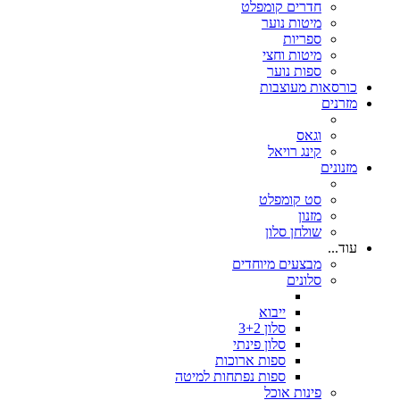
חדרים קומפלט
מיטות נוער
ספריות
מיטות וחצי
ספות נוער
כורסאות מעוצבות
מזרנים
וגאס
קינג רויאל
מזנונים
סט קומפלט
מזנון
שולחן סלון
עוד...
מבצעים מיוחדים
סלונים
ייבוא
סלון 3+2
סלון פינתי
ספות ארוכות
ספות נפתחות למיטה
פינות אוכל