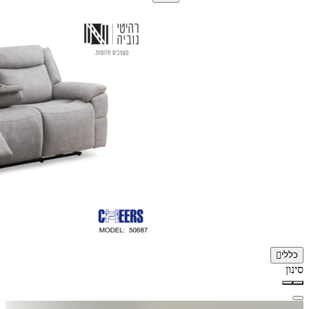
כללי
סינון