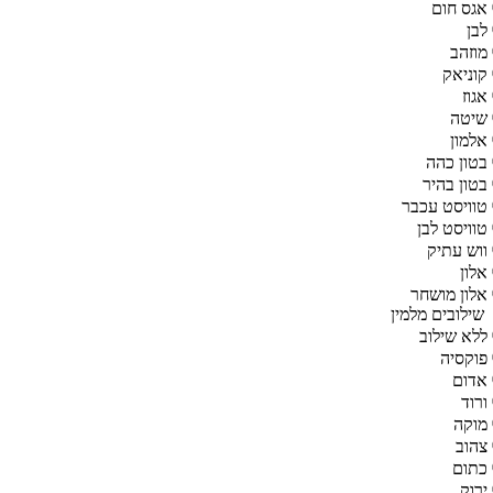
אגס חום
לבן
מוזהב
קוניאק
אגוז
שיטה
אלמון
בטון כהה
בטון בהיר
טוויסט עכבר
טוויסט לבן
ווש עתיק
אלון
אלון מושחר
שילובים מלמין
ללא שילוב
פוקסיה
אדום
ורוד
מוקה
צהוב
כתום
ירוק