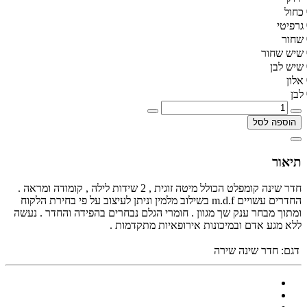
כחול
גרפיטי
שחור
שיש שחור
שיש לבן
אלון
לבן
הוספה לסל
תיאור
חדר שינה קומפלט הכולל מיטה זוגית , 2 שידות לילה , קומודה ומראה .
החדרים עשויים m.d.f בשילוב מלמין וניתן לעיצוב על פי בחירת הלקוח
ומתוך מבחר ענק שך מגוון . חומרי הגלם נבחרים בהפידה והחדר . נעשה
ללא מגע אדם ובמיכונות אירופאיות מתקדמות .
דגם:
חדר שינה שירה