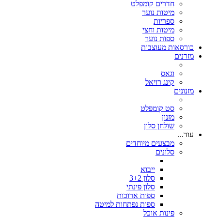
חדרים קומפלט
מיטות נוער
ספריות
מיטות וחצי
ספות נוער
כורסאות מעוצבות
מזרנים
וגאס
קינג רויאל
מזנונים
סט קומפלט
מזנון
שולחן סלון
עוד...
מבצעים מיוחדים
סלונים
ייבוא
סלון 3+2
סלון פינתי
ספות ארוכות
ספות נפתחות למיטה
פינות אוכל