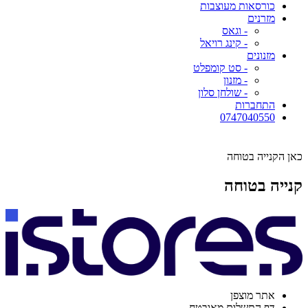
כורסאות מעוצבות
מזרנים
- וגאס
- קינג רויאל
מזנונים
- סט קומפלט
- מזנון
- שולחן סלון
התחברות
0747040550
כאן הקנייה בטוחה
קנייה בטוחה
אתר מוצפן
דף התשלום מאובטח