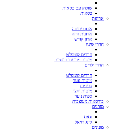
שולחן עם כסאות
כסאות
ארונות
ארון פתיחה
ארונות הזזה
ארון קודש
חדרי שינה
חדרים קומפלט
מיטות מרופדות וזוגיות
חדרי ילדים
חדרים קומפלט
מיטות נוער
ספריות
מיטות וחצי
ספות נוער
כורסאות מעוצבות
מזרנים
וגאס
קינג רויאל
מזנונים