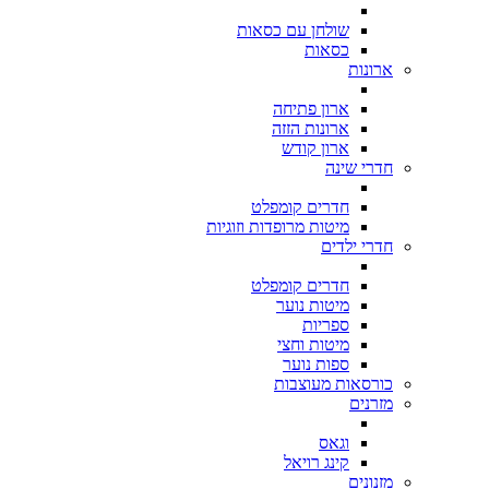
שולחן עם כסאות
כסאות
ארונות
ארון פתיחה
ארונות הזזה
ארון קודש
חדרי שינה
חדרים קומפלט
מיטות מרופדות וזוגיות
חדרי ילדים
חדרים קומפלט
מיטות נוער
ספריות
מיטות וחצי
ספות נוער
כורסאות מעוצבות
מזרנים
וגאס
קינג רויאל
מזנונים