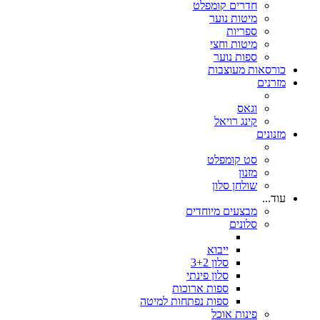
חדרים קומפלט
מיטות נוער
ספריות
מיטות וחצי
ספות נוער
כורסאות מעוצבות
מזרנים
וגאס
קינג רויאל
מזנונים
סט קומפלט
מזנון
שולחן סלון
עוד...
מבצעים מיוחדים
סלונים
ייבוא
סלון 3+2
סלון פינתי
ספות ארוכות
ספות נפתחות למיטה
פינות אוכל