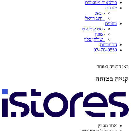
כורסאות מעוצבות
מזרנים
- וגאס
- קינג רויאל
מזנונים
- סט קומפלט
- מזנון
- שולחן סלון
התחברות
0747040550
כאן הקנייה בטוחה
קנייה בטוחה
אתר מוצפן
דף התשלום מאובטח