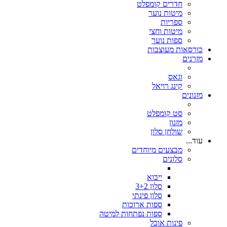
חדרים קומפלט
מיטות נוער
ספריות
מיטות וחצי
ספות נוער
כורסאות מעוצבות
מזרנים
וגאס
קינג רויאל
מזנונים
סט קומפלט
מזנון
שולחן סלון
עוד...
מבצעים מיוחדים
סלונים
ייבוא
סלון 3+2
סלון פינתי
ספות ארוכות
ספות נפתחות למיטה
פינות אוכל