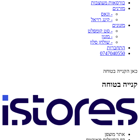
כורסאות מעוצבות
מזרנים
- וגאס
- קינג רויאל
מזנונים
- סט קומפלט
- מזנון
- שולחן סלון
התחברות
0747040550
כאן הקנייה בטוחה
קנייה בטוחה
אתר מוצפן
דף התשלום מאובטח