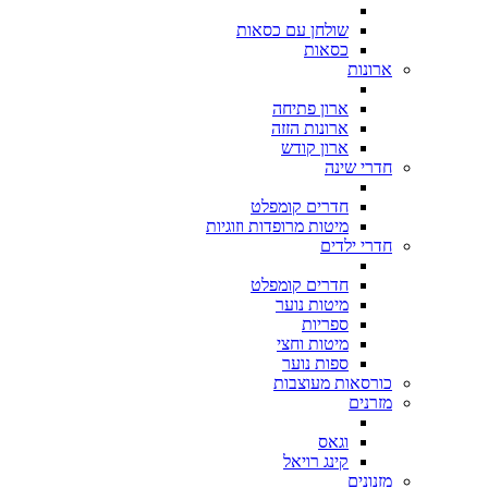
שולחן עם כסאות
כסאות
ארונות
ארון פתיחה
ארונות הזזה
ארון קודש
חדרי שינה
חדרים קומפלט
מיטות מרופדות וזוגיות
חדרי ילדים
חדרים קומפלט
מיטות נוער
ספריות
מיטות וחצי
ספות נוער
כורסאות מעוצבות
מזרנים
וגאס
קינג רויאל
מזנונים