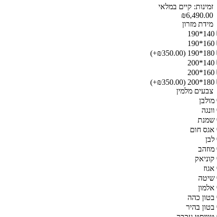
זמינות: קיים במלאי
₪6,490.00
מידת מזרון
140*190
160*190
(₪350.00+)
180*190
140*200
160*200
(₪350.00+)
180*200
צבעים מלמין
מולבן
וונגה
שמנת
אגס חום
לבן
מוזהב
קוניאק
אגוז
שיטה
אלמון
בטון כהה
בטון בהיר
טוויסט עכבר