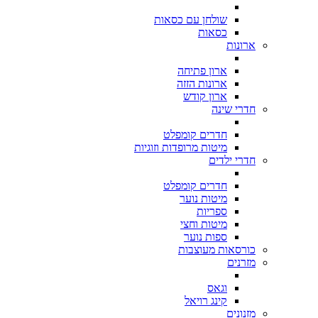
שולחן עם כסאות
כסאות
ארונות
ארון פתיחה
ארונות הזזה
ארון קודש
חדרי שינה
חדרים קומפלט
מיטות מרופדות וזוגיות
חדרי ילדים
חדרים קומפלט
מיטות נוער
ספריות
מיטות וחצי
ספות נוער
כורסאות מעוצבות
מזרנים
וגאס
קינג רויאל
מזנונים