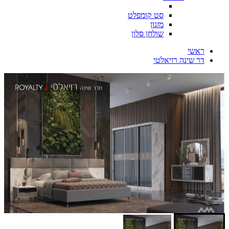
סט קומפלט
מזנון
שולחן סלון
ראשי
דר שינה רויאלטי