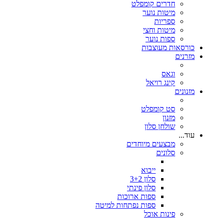
חדרים קומפלט
מיטות נוער
ספריות
מיטות וחצי
ספות נוער
כורסאות מעוצבות
מזרנים
וגאס
קינג רויאל
מזנונים
סט קומפלט
מזנון
שולחן סלון
עוד...
מבצעים מיוחדים
סלונים
ייבוא
סלון 3+2
סלון פינתי
ספות ארוכות
ספות נפתחות למיטה
פינות אוכל