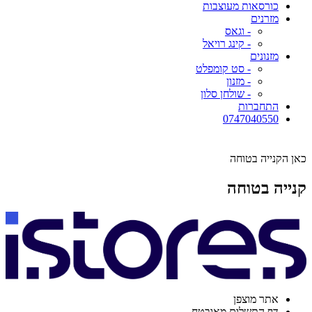
כורסאות מעוצבות
מזרנים
- וגאס
- קינג רויאל
מזנונים
- סט קומפלט
- מזנון
- שולחן סלון
התחברות
0747040550
כאן הקנייה בטוחה
קנייה בטוחה
אתר מוצפן
דף התשלום מאובטח