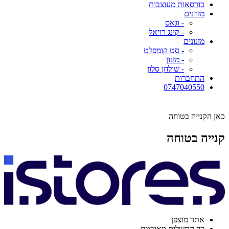
כורסאות מעוצבות
מזרנים
- וגאס
- קינג רויאל
מזנונים
- סט קומפלט
- מזנון
- שולחן סלון
התחברות
0747040550
כאן הקנייה בטוחה
קנייה בטוחה
אתר מוצפן
דף התשלום מאובטח