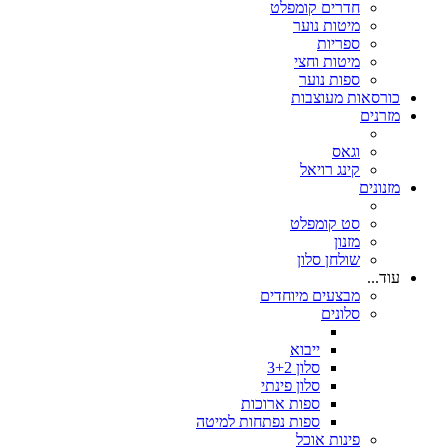
חדרים קומפלט
מיטות נוער
ספריות
מיטות וחצי
ספות נוער
כורסאות מעוצבות
מזרנים
וגאס
קינג רויאל
מזנונים
סט קומפלט
מזנון
שולחן סלון
עוד...
מבצעים מיוחדים
סלונים
ייבוא
סלון 3+2
סלון פינתי
ספות ארוכות
ספות נפתחות למיטה
פינות אוכל