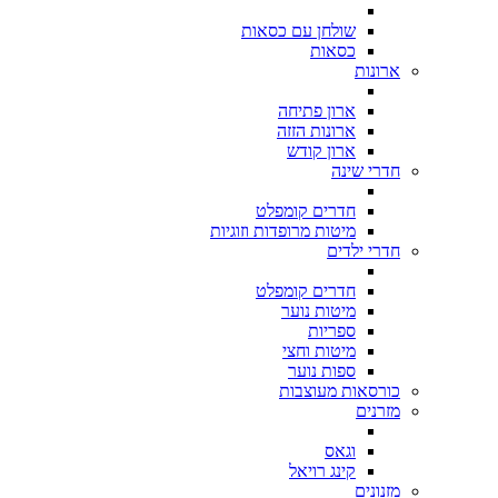
שולחן עם כסאות
כסאות
ארונות
ארון פתיחה
ארונות הזזה
ארון קודש
חדרי שינה
חדרים קומפלט
מיטות מרופדות וזוגיות
חדרי ילדים
חדרים קומפלט
מיטות נוער
ספריות
מיטות וחצי
ספות נוער
כורסאות מעוצבות
מזרנים
וגאס
קינג רויאל
מזנונים