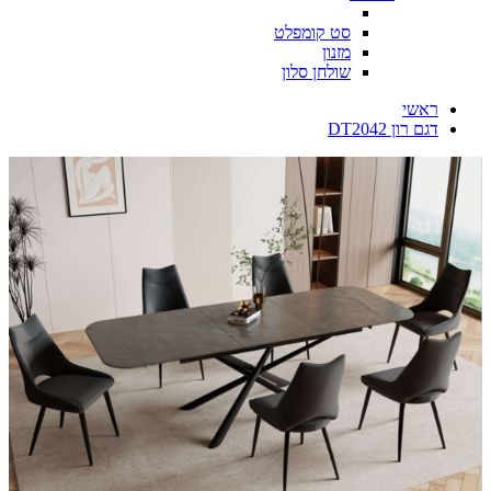
סט קומפלט
מזנון
שולחן סלון
ראשי
דגם רון DT2042