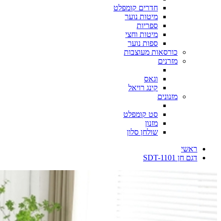
חדרים קומפלט
מיטות נוער
ספריות
מיטות וחצי
ספות נוער
כורסאות מעוצבות
מזרנים
וגאס
קינג רויאל
מזנונים
סט קומפלט
מזנון
שולחן סלון
ראשי
דגם חן SDT-1101