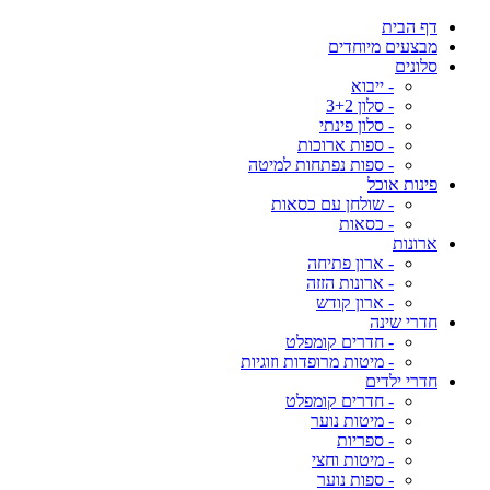
דף הבית
מבצעים מיוחדים
סלונים
- ייבוא
- סלון 3+2
- סלון פינתי
- ספות ארוכות
- ספות נפתחות למיטה
פינות אוכל
- שולחן עם כסאות
- כסאות
ארונות
- ארון פתיחה
- ארונות הזזה
- ארון קודש
חדרי שינה
- חדרים קומפלט
- מיטות מרופדות וזוגיות
חדרי ילדים
- חדרים קומפלט
- מיטות נוער
- ספריות
- מיטות וחצי
- ספות נוער