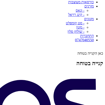
כורסאות מעוצבות
מזרנים
- וגאס
- קינג רויאל
מזנונים
- סט קומפלט
- מזנון
- שולחן סלון
התחברות
0747040550
כאן הקנייה בטוחה
קנייה בטוחה