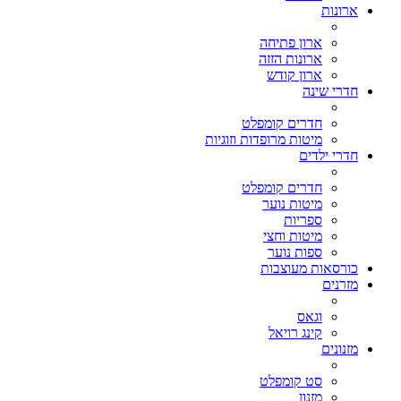
ארונות
ארון פתיחה
ארונות הזזה
ארון קודש
חדרי שינה
חדרים קומפלט
מיטות מרופדות וזוגיות
חדרי ילדים
חדרים קומפלט
מיטות נוער
ספריות
מיטות וחצי
ספות נוער
כורסאות מעוצבות
מזרנים
וגאס
קינג רויאל
מזנונים
סט קומפלט
מזנון