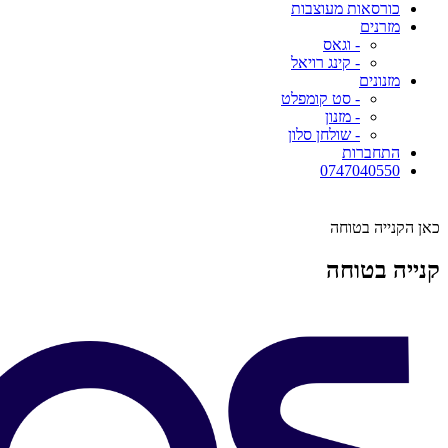
כורסאות מעוצבות
מזרנים
- וגאס
- קינג רויאל
מזנונים
- סט קומפלט
- מזנון
- שולחן סלון
התחברות
0747040550
כאן הקנייה בטוחה
קנייה בטוחה