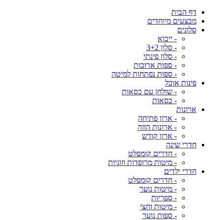
דף הבית
מבצעים מיוחדים
סלונים
- ייבוא
- סלון 3+2
- סלון פינתי
- ספות ארוכות
- ספות נפתחות למיטה
פינות אוכל
- שולחן עם כסאות
- כסאות
ארונות
- ארון פתיחה
- ארונות הזזה
- ארון קודש
חדרי שינה
- חדרים קומפלט
- מיטות מרופדות וזוגיות
חדרי ילדים
- חדרים קומפלט
- מיטות נוער
- ספריות
- מיטות וחצי
- ספות נוער