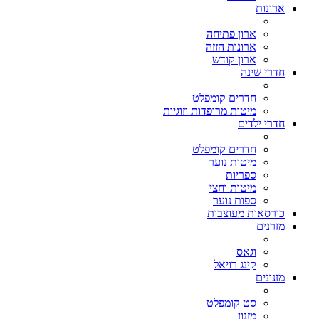
ארונות
ארון פתיחה
ארונות הזזה
ארון קודש
חדרי שינה
חדרים קומפלט
מיטות מרופדות וזוגיות
חדרי ילדים
חדרים קומפלט
מיטות נוער
ספריות
מיטות וחצי
ספות נוער
כורסאות מעוצבות
מזרנים
וגאס
קינג רויאל
מזנונים
סט קומפלט
מזנון