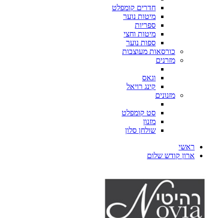
חדרים קומפלט
מיטות נוער
ספריות
מיטות וחצי
ספות נוער
כורסאות מעוצבות
מזרנים
וגאס
קינג רויאל
מזנונים
סט קומפלט
מזנון
שולחן סלון
ראשי
ארון קודש שלום