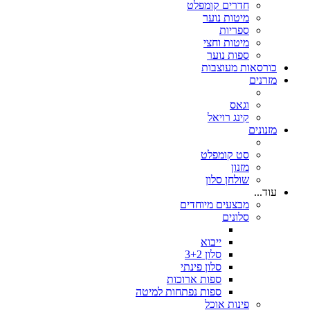
חדרים קומפלט
מיטות נוער
ספריות
מיטות וחצי
ספות נוער
כורסאות מעוצבות
מזרנים
וגאס
קינג רויאל
מזנונים
סט קומפלט
מזנון
שולחן סלון
עוד...
מבצעים מיוחדים
סלונים
ייבוא
סלון 3+2
סלון פינתי
ספות ארוכות
ספות נפתחות למיטה
פינות אוכל