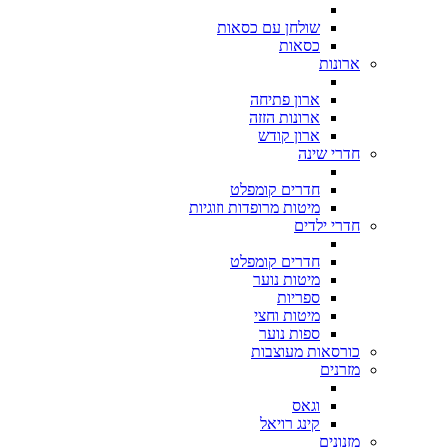
שולחן עם כסאות
כסאות
ארונות
ארון פתיחה
ארונות הזזה
ארון קודש
חדרי שינה
חדרים קומפלט
מיטות מרופדות וזוגיות
חדרי ילדים
חדרים קומפלט
מיטות נוער
ספריות
מיטות וחצי
ספות נוער
כורסאות מעוצבות
מזרנים
וגאס
קינג רויאל
מזנונים