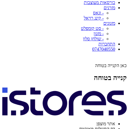
כורסאות מעוצבות
מזרנים
- וגאס
- קינג רויאל
מזנונים
- סט קומפלט
- מזנון
- שולחן סלון
התחברות
0747040550
כאן הקנייה בטוחה
קנייה בטוחה
אתר מוצפן
דף התשלום מאובטח