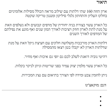
תיאור
ארון הזזה 160 שתי דלתות עם שילוב מראה הכולל מסילות אלומיניום
בחלקו העליון והתחתון גלגלי סיליקון ומנגנון טריקה שקטה
כל הארון עשוי בצורת בניה יחודית של מדפים קבועים ולא נשלפים וזאת
על מנת לתת לארון חוזק ויציבות לאורך המון שנים ואף מונע את נפילתם
של המדפים לאורך השנים
דלתות הארון מורכבות משלושה חלקים עם חציצת ניקל וזאת על מנת
שדלתות הארון לא יקבלו בטן ויצאו מהמסילה
רהיטי נוביה דואגת לשלב לכם גם יופי גם איכות ואף מחיר.
כל הארון עשוי מלמין יצוק עמיד בפני שריטות וניתן לניקוי בקלות.
ניתן להזמין צבע ומידה לפי הצורך בתיאום עם נציג המכירות.
דגם:
מוקאצ'ינו