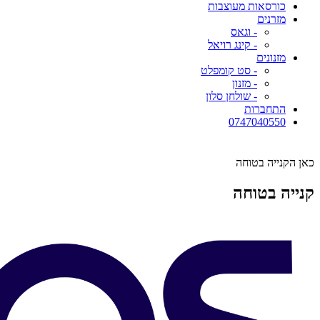
כורסאות מעוצבות
מזרנים
- וגאס
- קינג רויאל
מזנונים
- סט קומפלט
- מזנון
- שולחן סלון
התחברות
0747040550
כאן הקנייה בטוחה
קנייה בטוחה