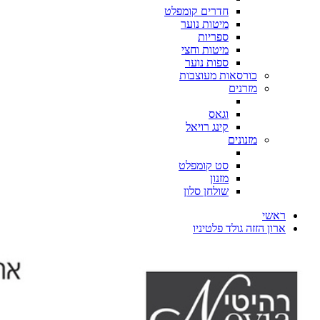
חדרים קומפלט
מיטות נוער
ספריות
מיטות וחצי
ספות נוער
כורסאות מעוצבות
מזרנים
וגאס
קינג רויאל
מזנונים
סט קומפלט
מזנון
שולחן סלון
ראשי
ארון הזזה גולד פלטיניו