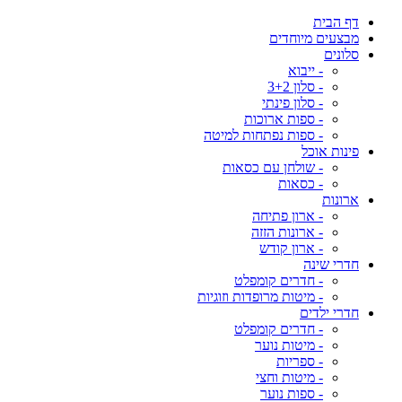
דף הבית
מבצעים מיוחדים
סלונים
- ייבוא
- סלון 3+2
- סלון פינתי
- ספות ארוכות
- ספות נפתחות למיטה
פינות אוכל
- שולחן עם כסאות
- כסאות
ארונות
- ארון פתיחה
- ארונות הזזה
- ארון קודש
חדרי שינה
- חדרים קומפלט
- מיטות מרופדות וזוגיות
חדרי ילדים
- חדרים קומפלט
- מיטות נוער
- ספריות
- מיטות וחצי
- ספות נוער