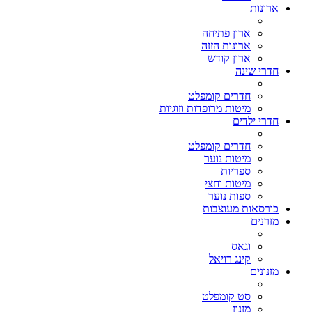
ארונות
ארון פתיחה
ארונות הזזה
ארון קודש
חדרי שינה
חדרים קומפלט
מיטות מרופדות וזוגיות
חדרי ילדים
חדרים קומפלט
מיטות נוער
ספריות
מיטות וחצי
ספות נוער
כורסאות מעוצבות
מזרנים
וגאס
קינג רויאל
מזנונים
סט קומפלט
מזנון